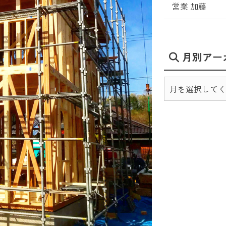
営業 加藤
月別アー