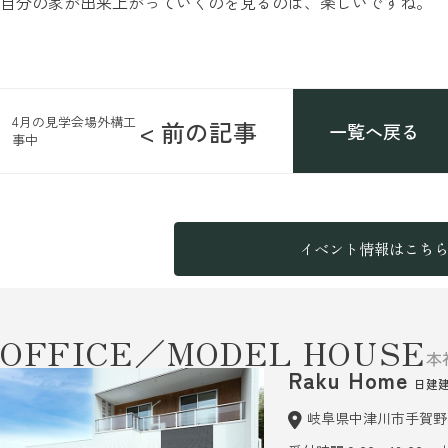
自分の家が出来上がっていくのを見るのは、楽しいですね。
4月の見学会場外構工
< 前の記事
一覧へ戻る
事中
イベント情報はこち
OFFICE／MODEL HOUSE
本
Raku Home
日建
岐阜県中津川市手賀野6