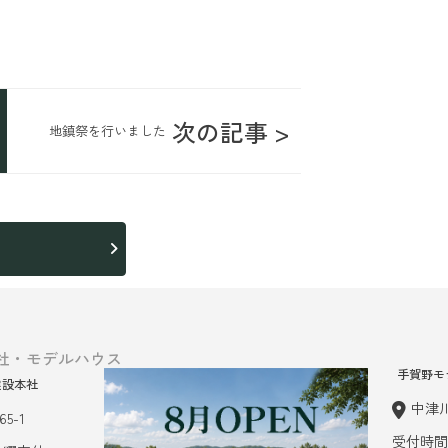
次の記事 >
地鎮祭を行いました
ら
社・モデルハウス
手賀野モ
建設本社
中津川
5-1
受付時間 