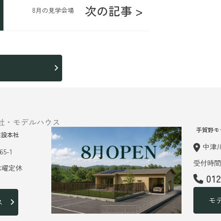
次の記事 >
8月の見学会場
ら
社・モデルハウス
手賀野モ
建設本社
中津川
5-1
受付時間 
 水曜定休
01
モ
ス