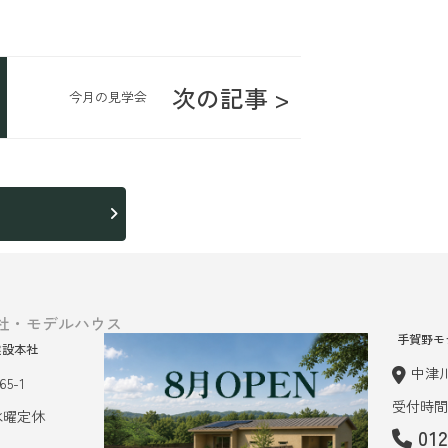
次の記事 >
今月の見学会
ら
社・モデルハウス
手賀野モ
建設本社
中津川
5-1
受付時間 
 水曜定休
01