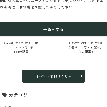
開閉時の異音やスムーズでない動きに気づいたら、この記事
を参考に、ぜひ調整を試してみてください。
一覧へ戻る
玄関の印象を格段UP！木
断熱材の効果とは？快適
目サイディング活用術
な暮らしと省エネを実現
< 前の記事
次の記事 >
イベント情報はこちら
カテゴリー