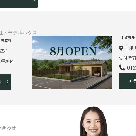
社・モデルハウス
手賀野モ
建設本社
中津川
5-1
受付時間 
 水曜定休
01
モ
ス
い合わせ