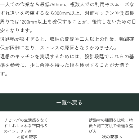
一人での作業なら最低750mm、複数人での利用やスムーズな
すれ違いを考慮するなら900mm以上、対面キッチンや食器棚
周りでは1200mm以上を確保することが、後悔しないための目
安となります。
通路幅が狭すぎると、収納の開閉や二人以上の作業、動線確
保が困難になり、ストレスの原因となりかねません。
理想のキッチンを実現するためには、設計段階でこれらの基
準を参考に、少し余裕を持った幅を検討することが大切で
す。
一覧へ戻る
リビングの生活感をなく
断熱材の種類を比較！特
す！おしゃれな空間作り
徴と施工方法で最適な選
のインテリア術
び方
< 前の記事
次の記事 >