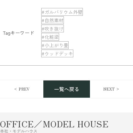
#ガルバリウム外壁
#自然素材
#吹き抜け
Tagキーワード
#化粧梁
#小上がり畳
#ウッドデッキ
一覧へ戻る
< PREV
NEXT >
OFFICE／MODEL HOUSE
本社・モデルハウス