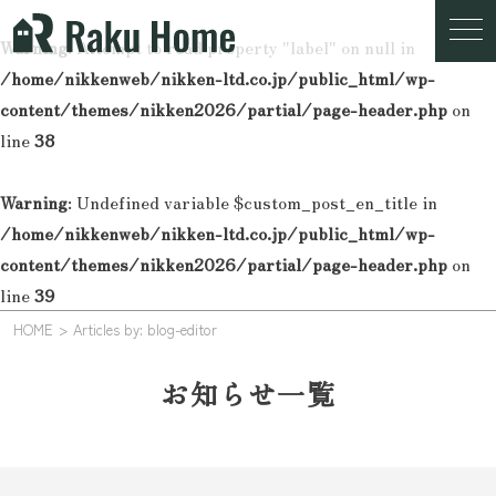
Warning
: Attempt to read property "label" on null in
/home/nikkenweb/nikken-ltd.co.jp/public_html/wp-
content/themes/nikken2026/partial/page-header.php
on
line
38
Warning
: Undefined variable $custom_post_en_title in
/home/nikkenweb/nikken-ltd.co.jp/public_html/wp-
content/themes/nikken2026/partial/page-header.php
on
line
39
HOME
Articles by: blog-editor
お知らせ一覧