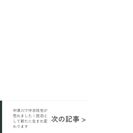
中津川で中古住宅が
売れました｜民泊と
次の記事 >
して新たに生まれ変
わります