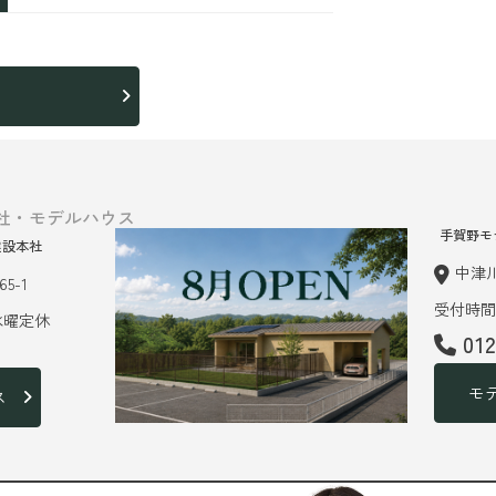
ら
社・モデルハウス
手賀野モ
建設本社
中津川
5-1
受付時間 
 水曜定休
01
モ
ス