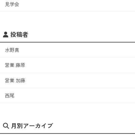
見学会
投稿者
水野真
営業 藤原
営業 加藤
西尾
月別アーカイブ