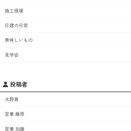
施工現場
日建の日常
美味しいもの
見学会
投稿者
水野真
営業 藤原
営業 加藤