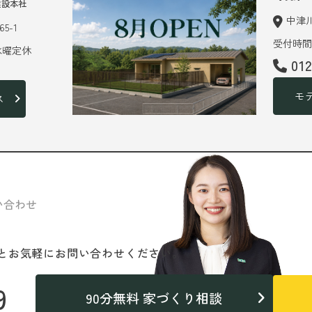
建設本社
中津川
5-1
受付時間 
 水曜定休
01
モ
ス
い合わせ
と
お気軽にお問い合わせください。
9
90分無料 家づくり相談