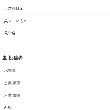
日建の日常
美味しいもの
見学会
投稿者
水野真
営業 藤原
営業 加藤
西尾