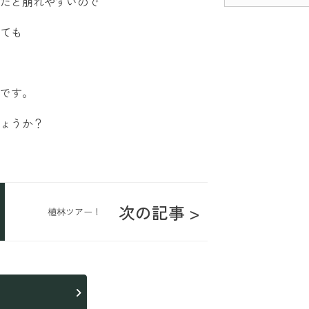
だと崩れやすいので
ても
です。
ょうか？
次の記事 >
植林ツアー！
ら