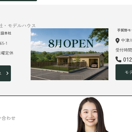
社・モデルハウス
手賀野モ
建設本社
中津川
5-1
受付時間 
 水曜定休
01
モ
ス
い合わせ