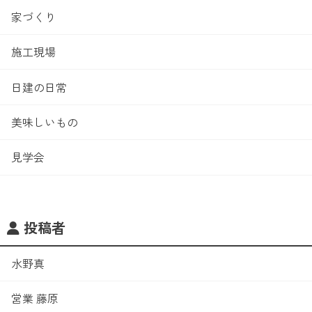
家づくり
施工現場
日建の日常
美味しいもの
見学会
投稿者
水野真
営業 藤原