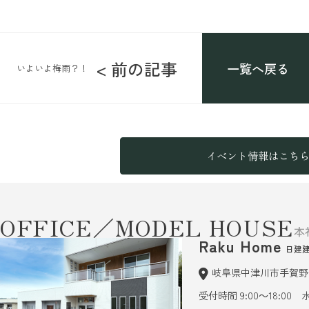
< 前の記事
一覧へ戻る
いよいよ梅雨？！
イベント情報はこち
OFFICE／MODEL HOUSE
本
Raku Home
日建
岐阜県中津川市手賀野6
受付時間 9:00～18:00