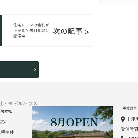
住宅ローンの金利が
次の記事 >
上がる？無料相談会
開催中
ら
社・モデルハウス
手賀野モ
建設本社
中津川
5-1
受付時間 
 水曜定休