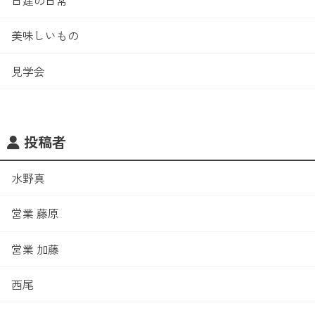
美味しいもの
見学会
投稿者
水野真
営業 藤原
営業 加藤
西尾