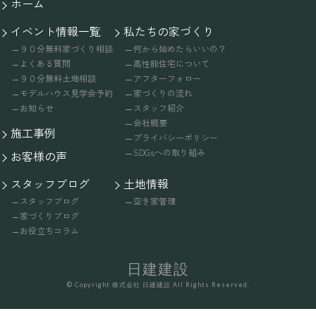
ホーム
イベント情報一覧
私たちの家づくり
９０分無料家づくり相談
何から始めたらいいの？
よくある質問
高性能住宅について
９０分無料土地相談
アフターフォロー
モデルハウス見学会予約
家づくりの流れ
お知らせ
スタッフ紹介
会社概要
施工事例
プライバシーポリシー
SDGsへの取り組み
お客様の声
スタッフブログ
土地情報
スタッフブログ
空き家管理
家づくりブログ
お役立ちコラム
日建建設
© Copyright 株式会社 日建建設 All Rights Reserved.