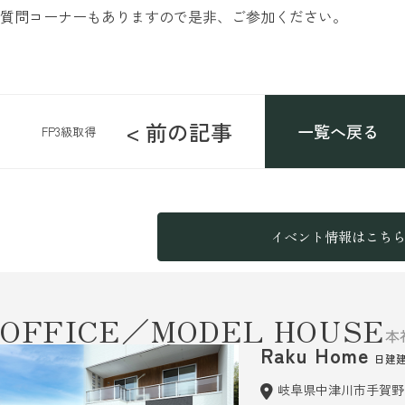
質問コーナーもありますので是非、ご参加ください。
< 前の記事
一覧へ戻る
FP3級取得
イベント情報はこち
OFFICE／MODEL HOUSE
本
Raku Home
日建
岐阜県中津川市手賀野6