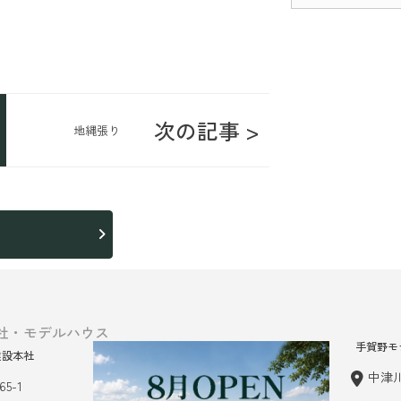
次の記事 >
地縄張り
ら
社・モデルハウス
手賀野モ
建設本社
中津川
5-1