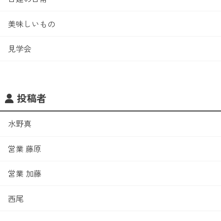
美味しいもの
見学会
投稿者
水野真
営業 藤原
営業 加藤
西尾