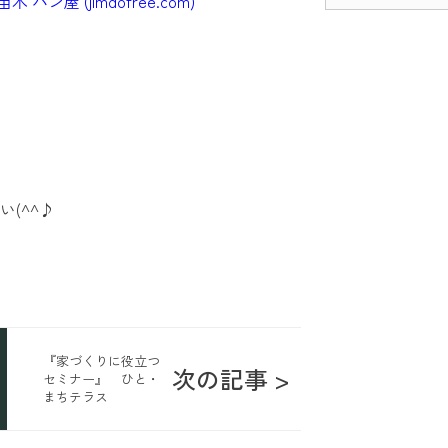
屋 (jimdofree.com)
(^^♪
『家づくりに役立つ
次の記事 >
セミナー』 ひと・
まちテラス