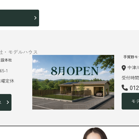
ら
社・モデルハウス
手賀野モ
建設本社
中津川
5-1
受付時間 
 水曜定休
01
モ
ス