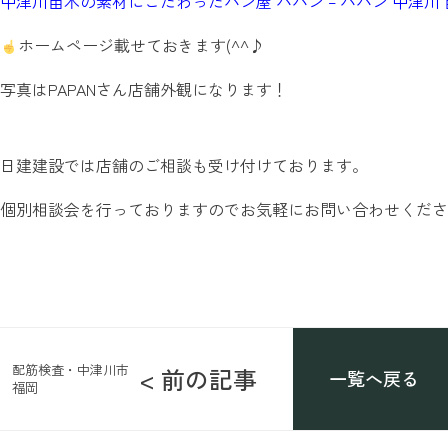
中津川苗木の素材にこだわったパン屋 パパン – パパン 中津川 苗木 パン
ホームページ載せておきます(^^♪
写真はPAPANさん店舗外観になります！
日建建設では店舗のご相談も受け付けております。
個別相談会を行っておりますのでお気軽にお問い合わせください
配筋検査・中津川市
< 前の記事
一覧へ戻る
福岡