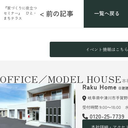
『家づくりに役立つ
< 前の記事
一覧へ戻る
セミナー』 ひと・
まちテラス
イベント情報はこち
OFFICE／MODEL HOUSE
本
Raku Home
日建
岐阜県中津川市手賀野6
受付時間 9:00～18:00
0120-25-7739
本社詳細・アクセ