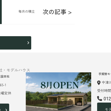
次の記事 >
毎月の積立
ら
社・モデルハウス
手賀野モ
建設本社
中津川
5-1
受付時間 
 水曜定休
01
モ
ス