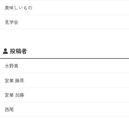
美味しいもの
見学会
投稿者
水野真
営業 藤原
営業 加藤
西尾