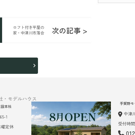
ロフト付き平屋の
次の記事 >
家・中津川市落合
ら
社・モデルハウス
手賀野モ
建設本社
中津川
5-1
受付時間 
 水曜定休
01