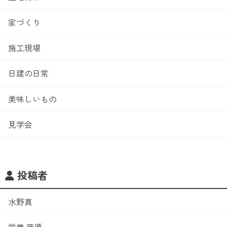
家づくり
施工現場
日建の日常
美味しいもの
見学会
投稿者
水野真
営業 藤原