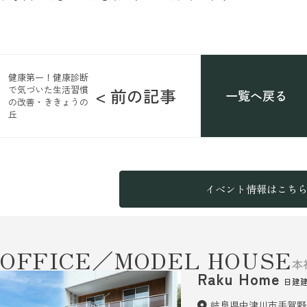
健康第一！健康診断
で気づいた生活習慣
< 前の記事
一覧へ戻る
の改善・ききょうの
丘
イベント情報はこち
OFFICE／MODEL HOUSE
本
Raku Home
日建
岐阜県中津川市手賀野6