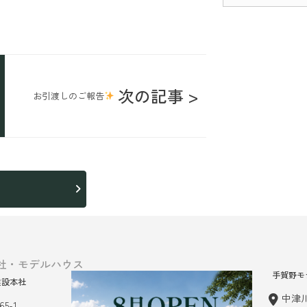
次の記事 >
お引渡しのご報告
ら
社・モデルハウス
手賀野モ
建設本社
中津川
5-1