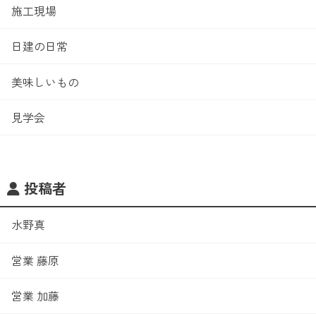
施工現場
日建の日常
美味しいもの
見学会
投稿者
水野真
営業 藤原
営業 加藤