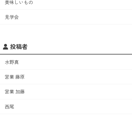
美味しいもの
見学会
投稿者
水野真
営業 藤原
営業 加藤
西尾