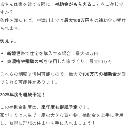
皆さんは家を建てる際に、
補助金がもらえる
ことをご存じで
すか？
条件を満たせば、中津川市では
最大100万円
もの補助金が受け
られます。
例えば…
新婚世帯
で住宅を購入する場合：最大50万円
東濃檜や飛騨の杉
を使用した家づくり：最大50万円
これらの制度は併用可能なので、最大で
100万円の補助金
が受
けられる可能性があります。
2025
年度も継続予定！
この補助金制度は、
来年度も継続予定
です。
家づくりは人生で一度の大きな買い物。補助金を上手に活用
し、お得に理想の住まいを手に入れましょう！