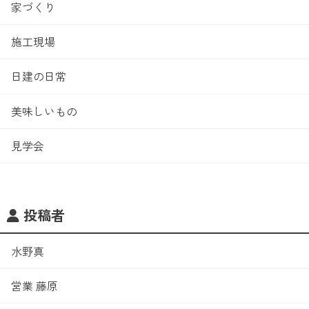
家づくり
施工現場
日建の日常
美味しいもの
見学会
投稿者
水野真
営業 藤原