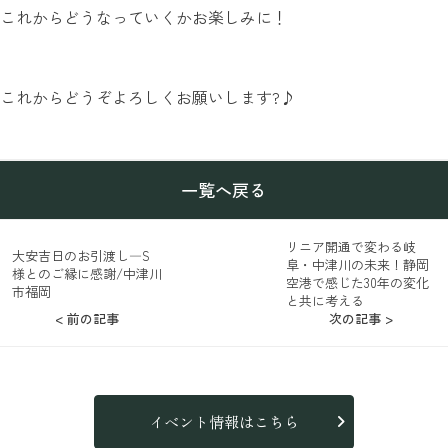
これからどうなっていくかお楽しみに！
これからどうぞよろしくお願いします?♪
一覧へ戻る
リニア開通で変わる岐
大安吉日のお引渡し―S
阜・中津川の未来！静岡
様とのご縁に感謝/中津川
空港で感じた30年の変化
市福岡
と共に考える
< 前の記事
次の記事 >
イベント情報はこちら