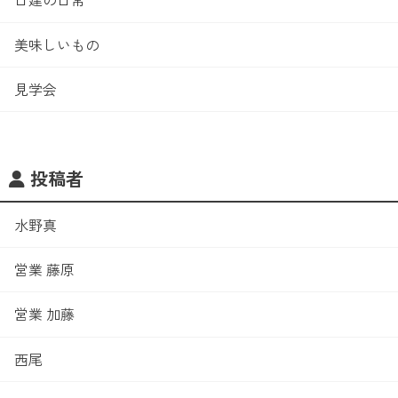
美味しいもの
見学会
投稿者
水野真
営業 藤原
営業 加藤
西尾