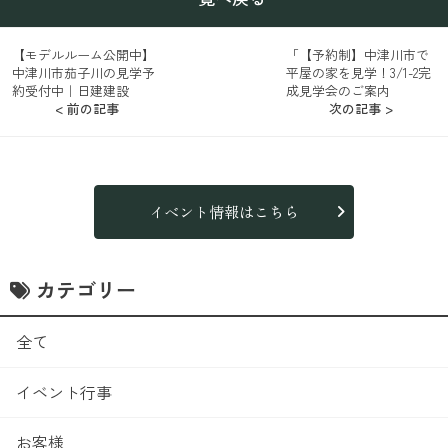
【モデルルーム公開中】
「【予約制】中津川市で
中津川市茄子川の見学予
平屋の家を見学！3/1-2完
約受付中｜日建建設
成見学会のご案内
< 前の記事
次の記事 >
イベント情報はこちら
カテゴリー
全て
イベント行事
お客様