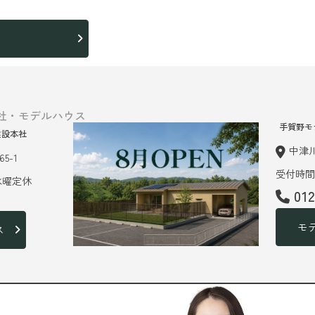
ら
社・モデルハウス
手賀野モ
建設本社
中津川
5-1
受付時間 
 水曜定休
01
モ
ス