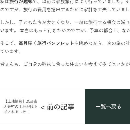
私は
旅行が趣味
で、以前は家族旅行によく行っていました。そ
のですが、旅行の費用を捻出するために家計を工夫していまし
しかし、子どもたちが大きくなり、一緒に旅行する機会は減り
います。
本当はもっと行きたいのですが、予算の都合上、な
そこで、毎月届く
旅行パンフレット
を眺めながら、次の旅の計
ています。
皆さんも、ご自身の趣味に合った住まいを考えてみてはいかが
【土地情報】恵那市
< 前の記事
一覧へ戻る
大井町の土地が値下
げされました！