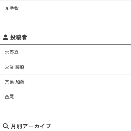
見学会
投稿者
水野真
営業 藤原
営業 加藤
西尾
月別アーカイブ