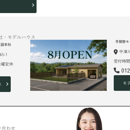
ら
社・モデルハウス
手賀野モ
建設本社
中津川
5-1
受付時間 
 水曜定休
01
モ
ス
い合わせ