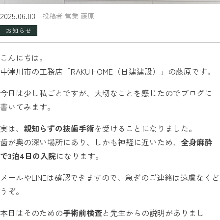
2025.06.03
投稿者 営業 藤原
お知らせ
こんにちは。
中津川市の工務店「RAKU HOME（日建建設）」の藤原です。
今日は少し私ごとですが、大切なことを感じたのでブログに
書いてみます。
実は、
親知らずの抜歯手術
を受けることになりました。
歯が奥の深い場所にあり、しかも神経に近いため、
全身麻酔
で3泊4日の入院
になります。
メールやLINEは確認できますので、急ぎのご連絡は遠慮なくど
うぞ。
本日はそのための
手術前検査
と先生からの説明がありまし