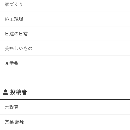
家づくり
施工現場
日建の日常
美味しいもの
見学会
投稿者
水野真
営業 藤原