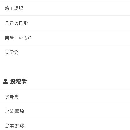
施工現場
日建の日常
美味しいもの
見学会
投稿者
水野真
営業 藤原
営業 加藤