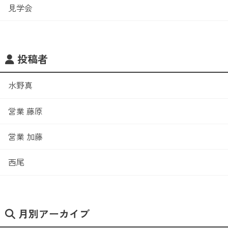
見学会
投稿者
水野真
営業 藤原
営業 加藤
西尾
月別アーカイブ