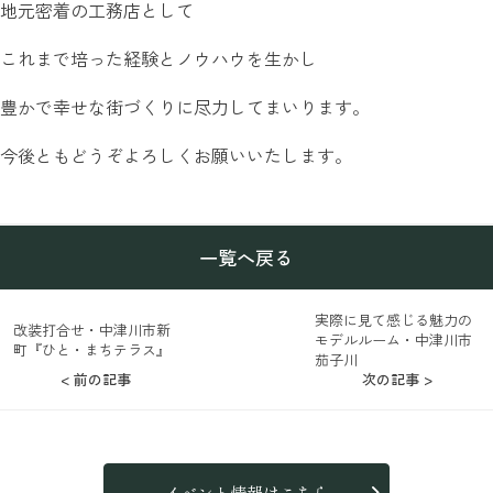
地元密着の工務店として
これまで培った経験とノウハウを生かし
豊かで幸せな街づくりに尽力してまいります。
今後ともどうぞよろしくお願いいたします。
一覧へ戻る
実際に見て感じる魅力の
改装打合せ・中津川市新
モデルルーム・中津川市
町『ひと・まちテラス』
茄子川
< 前の記事
次の記事 >
イベント情報はこちら