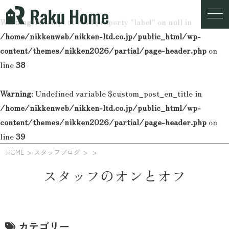
Warning
: Attempt to read property "label" on null in
/home/nikkenweb/nikken-ltd.co.jp/public_html/wp-
content/themes/nikken2026/partial/page-header.php
on
line
38
Warning
: Undefined variable $custom_post_en_title in
/home/nikkenweb/nikken-ltd.co.jp/public_html/wp-
content/themes/nikken2026/partial/page-header.php
on
line
39
HOME
スタッフブログ
スタッフのオンとオフ
カテゴリー