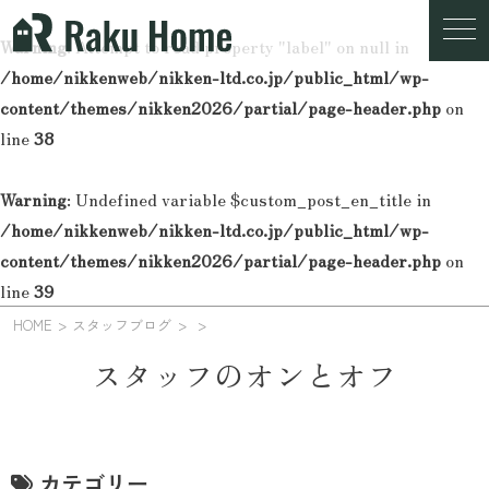
Warning
: Attempt to read property "label" on null in
/home/nikkenweb/nikken-ltd.co.jp/public_html/wp-
content/themes/nikken2026/partial/page-header.php
on
line
38
Warning
: Undefined variable $custom_post_en_title in
/home/nikkenweb/nikken-ltd.co.jp/public_html/wp-
content/themes/nikken2026/partial/page-header.php
on
line
39
HOME
スタッフブログ
スタッフのオンとオフ
カテゴリー