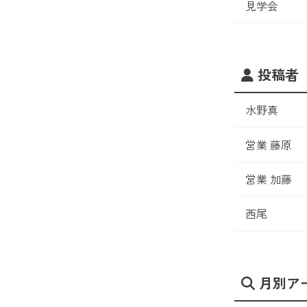
見学会
投稿者
水野真
営業 藤原
営業 加藤
西尾
月別ア