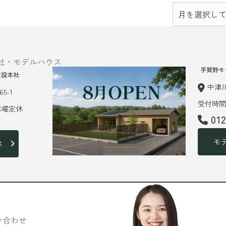
社・モデルハウス
手賀野モ
建設本社
中津川
5-1
受付時間 
 水曜定休
01
モ
ス
い合わせ