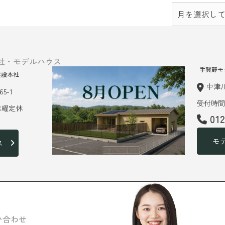
社・モデルハウス
手賀野モ
建設本社
中津川
5-1
受付時間 
 水曜定休
01
モ
ス
い合わせ