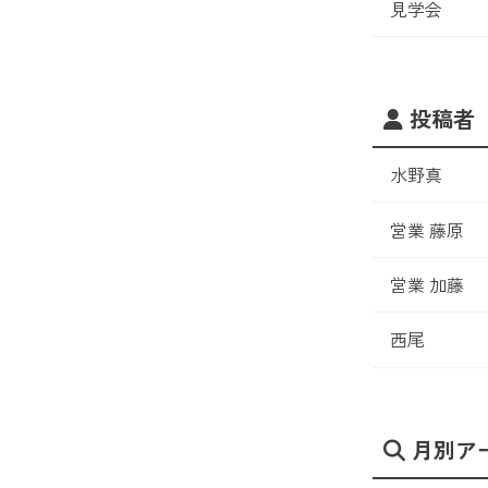
見学会
投稿者
水野真
営業 藤原
営業 加藤
西尾
月別ア