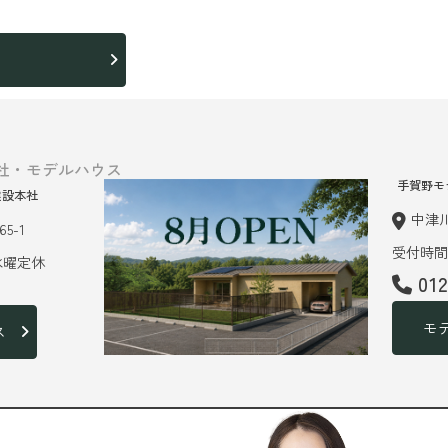
ら
社・モデルハウス
手賀野モ
建設本社
中津川
5-1
受付時間 
 水曜定休
01
モ
ス