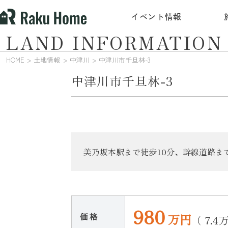
イベント情報
LAND INFORMATION
HOME
土地情報
中津川
中津川市千旦林-3
中津川市千旦林-3
美乃坂本駅まで徒歩10分、幹線道路ま
980
価 格
万円
（ 7.4