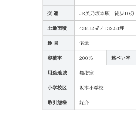
交 通
JR美乃坂本駅 徒歩10分
土地面積
438.12㎡ / 132.53坪
地 目
宅地
容積率
200%
建ぺい率
用途地域
無指定
小学校区
坂本小学校
取引態様
媒介