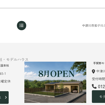
中津川市茄子川-
社・モデルハウス
手賀野モ
建設本社
中津川
5-1
受付時間 
 水曜定休
01
モ
ス