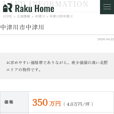
LAND INFORMATION
土地情報
HOME
土地情報
中津川
中津川市中津川
中津川市中津川
2026.04.22
お求めやすい価格帯でありながら、希少価値の高い北野
エリアの物件です。
350
価 格
万円
（ 4.0万円/坪 ）