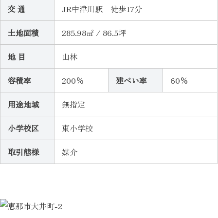
交 通
JR中津川駅 徒歩17分
土地面積
285.98㎡ / 86.5坪
地 目
山林
容積率
200%
建ぺい率
60%
用途地域
無指定
小学校区
東小学校
取引態様
媒介