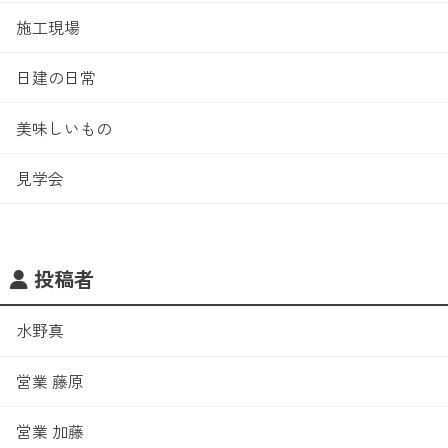
施工現場
日建の日常
美味しいもの
見学会
投稿者
水野真
営業 藤原
営業 加藤