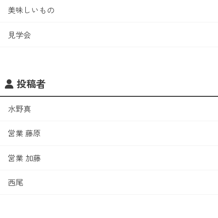
美味しいもの
見学会
投稿者
水野真
営業 藤原
営業 加藤
西尾