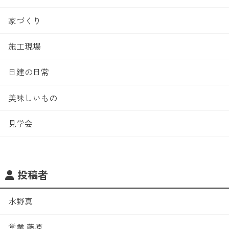
家づくり
施工現場
日建の日常
美味しいもの
見学会
投稿者
水野真
営業 藤原