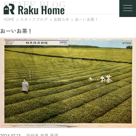
STAFF BLOG
スタッフブログ
HOME
スタッフブログ
お知らせ
おーいお茶！
おーいお茶！
2024.07.13
投稿者 営業 藤原