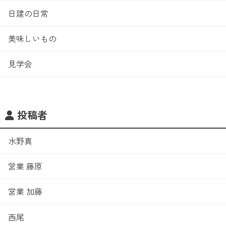
日建の日常
美味しいもの
見学会
投稿者
水野真
営業 藤原
営業 加藤
西尾