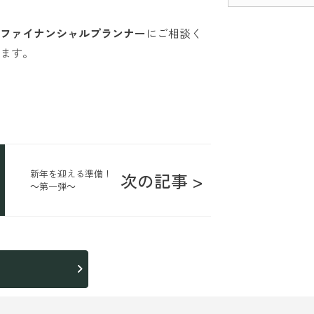
ファイナンシャルプランナー
にご相談く
ます。
新年を迎える準備！
次の記事 >
～第一弾～
ら