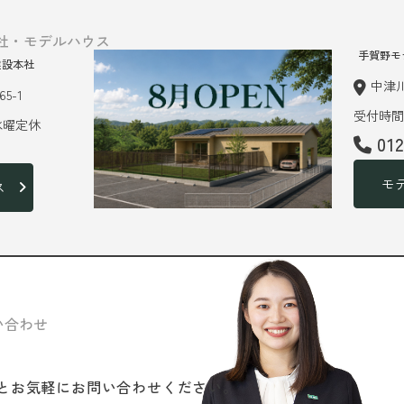
社・モデルハウス
手賀野モ
建設本社
中津川
5-1
受付時間 
 水曜定休
01
モ
ス
い合わせ
と
お気軽にお問い合わせください。